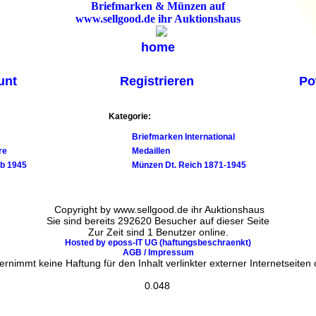
Briefmarken & Münzen auf
www.sellgood.de ihr Auktionshaus
home
unt
Registrieren
Po
Kategorie
:
Briefmarken International
re
Medaillen
b 1945
Münzen Dt. Reich 1871-1945
Copyright by www.sellgood.de ihr Auktionshaus
Sie sind bereits 292620 Besucher auf dieser Seite
Zur Zeit sind 1 Benutzer online.
Hosted by eposs-IT UG (haftungsbeschraenkt)
AGB / Impressum
nimmt keine Haftung für den Inhalt verlinkter externer Internetseiten od
0.048