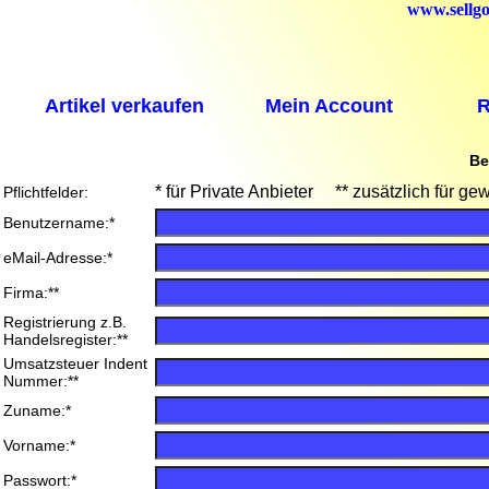
www.sellgo
Artikel verkaufen
Mein Account
R
Be
* für Private Anbieter ** zusätzlich für ge
Pflichtfelder:
Benutzername:*
eMail-Adresse:*
Firma:**
Registrierung z.B.
Handelsregister:**
Umsatzsteuer Indent
Nummer:**
Zuname:*
Vorname:*
Passwort:*